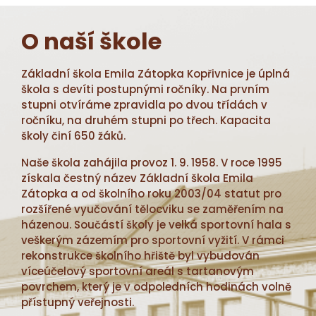
O naší škole
Základní škola Emila Zátopka Kopřivnice je úplná
škola s devíti postupnými ročníky. Na prvním
stupni otvíráme zpravidla po dvou třídách v
ročníku, na druhém stupni po třech. Kapacita
školy činí 650 žáků.
Naše škola zahájila provoz 1. 9. 1958. V roce 1995
získala čestný název Základní škola Emila
Zátopka a od školního roku 2003/04 statut pro
rozšířené vyučování tělocviku se zaměřením na
házenou. Součástí školy je velká sportovní hala s
veškerým zázemím pro sportovní vyžití. V rámci
rekonstrukce školního hřiště byl vybudován
víceúčelový sportovní areál s tartanovým
povrchem, který je v odpoledních hodinách volně
přístupný veřejnosti.