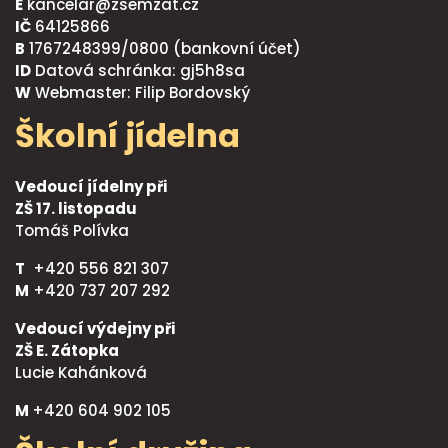
E
kancelar@zsemzat.cz
IČ
64125866
B
1767248399/0800 (bankovní účet)
ID
Datová schránka: gj5h8sa
W
Webmaster: Filip Bordovský
Školní jídelna
Vedoucí jídelny při
ZŠ 17. listopadu
Tomáš Polívka
T
+420 556 821 307
M
+420 737 207 292
Vedoucí výdejny při
ZŠ E. Zátopka
Lucie Kahánková
M
+420 604 902 105