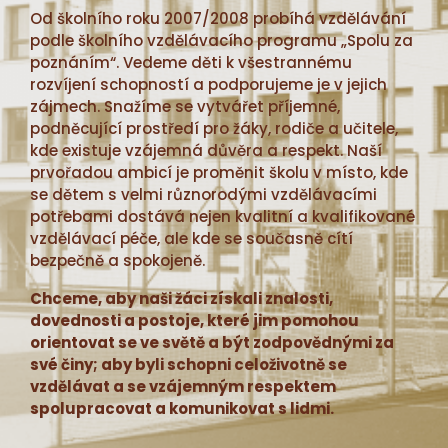
Od školního roku 2007/2008 probíhá vzdělávání
podle školního vzdělávacího programu „Spolu za
poznáním“. Vedeme děti k všestrannému
rozvíjení schopností a podporujeme je v jejich
zájmech. Snažíme se vytvářet příjemné,
podněcující prostředí pro žáky, rodiče a učitele,
kde existuje vzájemná důvěra a respekt. Naší
prvořadou ambicí je proměnit školu v místo, kde
se dětem s velmi různorodými vzdělávacími
potřebami dostává nejen kvalitní a kvalifikované
vzdělávací péče, ale kde se současně cítí
bezpečně a spokojeně.
Chceme, aby naši žáci získali znalosti,
dovednosti a postoje, které jim pomohou
orientovat se ve světě a být zodpovědnými za
své činy; aby byli schopni celoživotně se
vzdělávat a se vzájemným respektem
spolupracovat a komunikovat s lidmi.